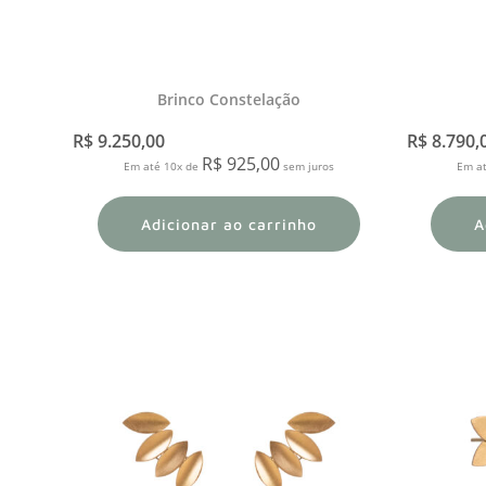
Brinco Constelação
R$
9.250,00
R$
8.790,
R$
925,00
Em até 10x de
sem juros
Em a
Adicionar ao carrinho
A