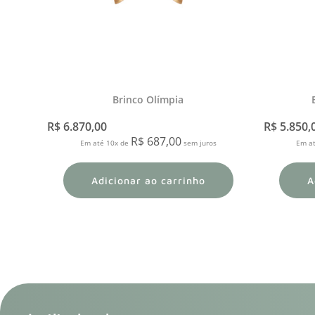
Brinco Olímpia
R$
6.870,00
R$
5.850,
R$
687,00
Em até 10x de
sem juros
Em a
Adicionar ao carrinho
A