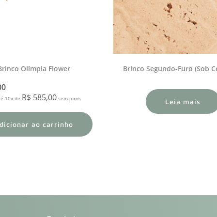
Brinco Olímpia Flower
Brinco Segundo-Furo (Sob C
00
R$
585,00
té 10x de
sem juros
Leia mais
dicionar ao carrinho