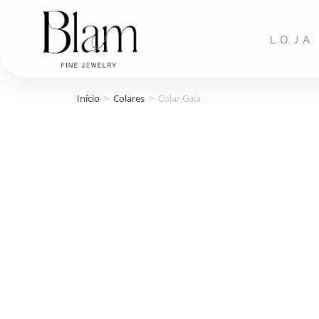
LOJA
Início
>
Colares
>
Colar Gaia