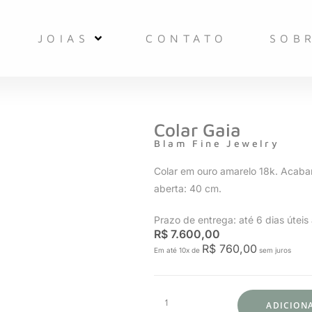
JOIAS
CONTATO
SOB
Colar Gaia
Blam Fine Jewelry
Colar em ouro amarelo 18k. Acab
aberta: 40 cm.
Prazo de entrega: até 6 dias útei
R$
7.600,00
R$
760,00
Em até 10x de
sem juros
ADICION