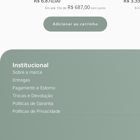
R$
6.870,00
R$
3.35
R$
687,00
Em até 10x de
sem juros
Em 
Adicionar ao carrinho
Institucional
Sobre a marca
Entregas
Pagamento e Estorno
Trocas e Devolução
Políticas de Garantia
Políticas de Privacidade