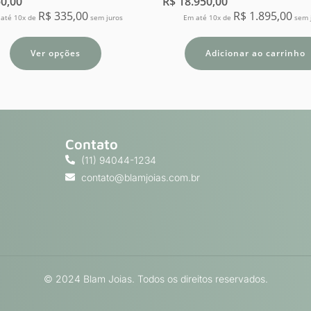
0,00
R$
18.950,00
R$
335,00
R$
1.895,00
até 10x de
sem juros
Em até 10x de
sem 
Ver opções
Adicionar ao carrinho
Contato
(11) 94044-1234
contato@blamjoias.com.br
© 2024 Blam Joias. Todos os direitos reservados.